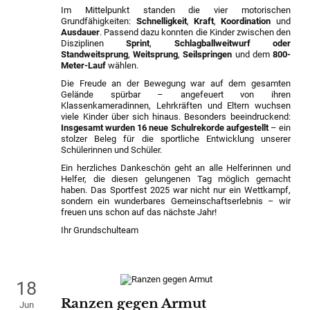
Im Mittelpunkt standen die vier motorischen
Grundfähigkeiten:
Schnelligkeit
,
Kraft
,
Koordination
und
Ausdauer
. Passend dazu konnten die Kinder zwischen den
Disziplinen
Sprint
,
Schlagballweitwurf oder
Standweitsprung
,
Weitsprung
,
Seilspringen
und dem
800-
Meter-Lauf
wählen.
Die Freude an der Bewegung war auf dem gesamten
Gelände spürbar – angefeuert von ihren
Klassenkameradinnen, Lehrkräften und Eltern wuchsen
viele Kinder über sich hinaus. Besonders beeindruckend:
Insgesamt wurden 16 neue Schulrekorde aufgestellt
– ein
stolzer Beleg für die sportliche Entwicklung unserer
Schülerinnen und Schüler.
Ein herzliches Dankeschön geht an alle Helferinnen und
Helfer, die diesen gelungenen Tag möglich gemacht
haben. Das Sportfest 2025 war nicht nur ein Wettkampf,
sondern ein wunderbares Gemeinschaftserlebnis – wir
freuen uns schon auf das nächste Jahr!
Ihr Grundschulteam
18
Ranzen gegen Armut
Jun