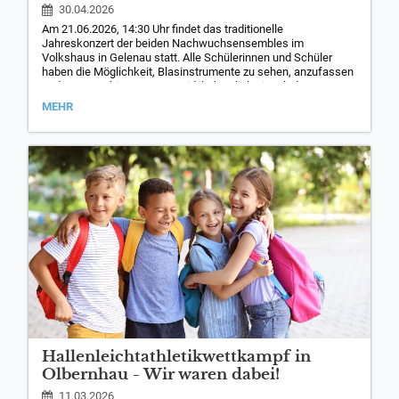
30.04.2026
Am 21.06.2026, 14:30 Uhr findet das traditionelle
Jahreskonzert der beiden Nachwuchsensembles im
Volkshaus in Gelenau statt. Alle Schülerinnen und Schüler
haben die Möglichkeit, Blasinstrumente zu sehen, anzufassen
und auszuprobieren. Dazu seid ihr herzlich eingeladen.
Der Eintritt ist frei. Es werden auch Hinweise zur
JAHRESKONZERT
MEHR
Instrumentalausbildung an den Blasinstrumenten und
-
Schlagwerk gegeben.
BLÄSERJUGEND
UND
BLÄSERKIDS:
Hallenleichtathletikwettkampf in
Olbernhau - Wir waren dabei!
11.03.2026