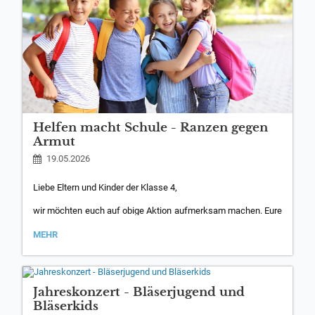
Helfen macht Schule - Ranzen gegen
Armut
19.05.2026
Liebe Eltern und Kinder der Klasse 4,
wir möchten euch auf obige Aktion aufmerksam machen. Eure
Ranzen der Grundschulzeit können ein zweites Leben erhalten.
Wenn ihr euch an der Aktion beteiligen wollt, schaut euch den
HELFEN
MEHR
MACHT
beigefügten Flyer genauer an.
SCHULE
-
Euer Grundschulteam
RANZEN
GEGEN
Jahreskonzert - Bläserjugend und
ARMUT:
Helfen macht Schule - Ranzen
Bläserkids