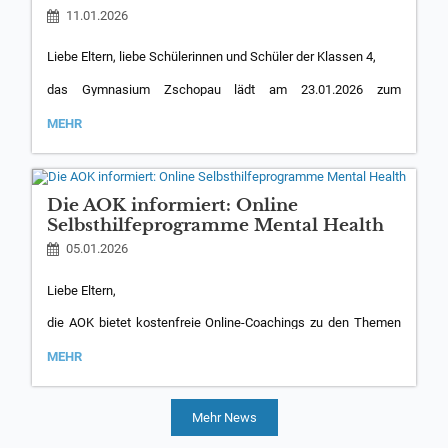
11.01.2026
Liebe Eltern, liebe Schülerinnen und Schüler der Klassen 4,
das Gymnasium Zschopau lädt am 23.01.2026 zum
Kennenlernen ein. Alle weiteren Infos können dem beigefügten
Anschreiben entnommen werden.
GYMNASIUM
MEHR
ZSCHOPAU
LÄDT
Ihr Grundschulteam
EIN:
Die AOK informiert: Online
Anschreiben
Selbsthilfeprogramme Mental Health
05.01.2026
Liebe Eltern,
die AOK bietet kostenfreie Online-Coachings zu den Themen
Kinderängste und ADHS an. Wir möchten Sie hiermit über
dieses Angebot der AOK informieren. Alle weiteren
DIE
MEHR
AOK
Informationen können Sie den beigefügten Infomaterialien
INFORMIERT:
entnehmen.
ONLINE
SELBSTHILFEPROGRAMME
Mehr News
Viele Grüße
MENTAL
Ihr Grundschulteam
HEALTH: